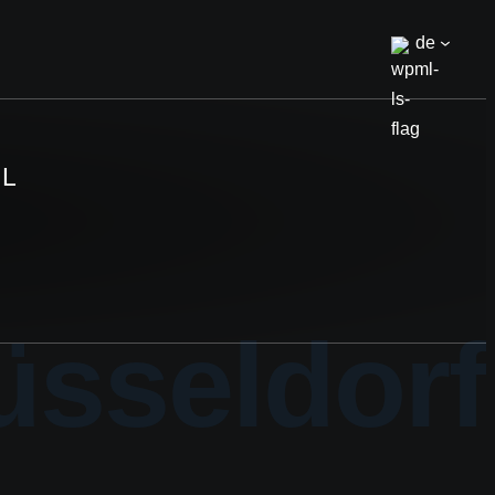
de
AL
üsseldorf